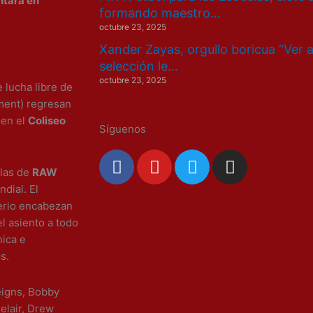
ntará en
formando maestro…
octubre 23, 2025
Xander Zayas, orgullo boricua “Ver 
selección le…
octubre 23, 2025
 lucha libre de
ment) regresan
 en el
Coliseo
Síguenos
F
Y
T
I
a
o
w
n
llas de
RAW
c
u
i
s
dial. El
e
t
t
t
erio encabezan
l asiento a todo
b
u
t
a
nica e
o
b
e
g
s.
o
e
r
r
k
a
Reigns, Bobby
m
Belair, Drew