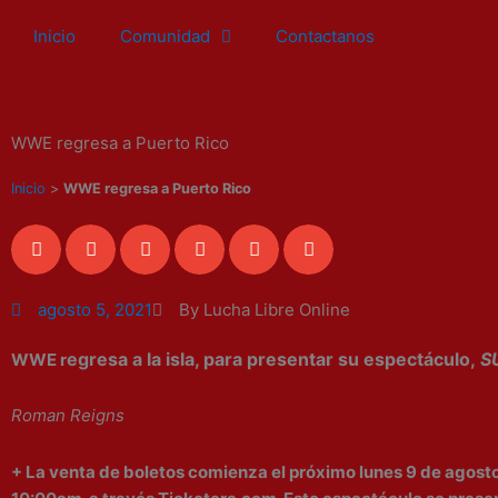
Ir
Inicio
Comunidad
Contactanos
al
contenido
WWE regresa a Puerto Rico
Inicio
>
WWE regresa a Puerto Rico
agosto 5, 2021
By Lucha Libre Online
egresa a la isla, para presentar su espectáculo,
S
WWE r
Roman Reigns
+ La venta de boletos comienza el próximo lunes 9 de agosto 