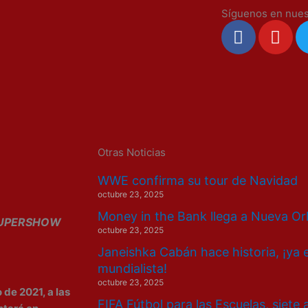
Síguenos en nues
F
Y
a
o
c
u
e
t
b
u
o
b
o
e
k
Otras Noticias
WWE confirma su tour de Navidad
octubre 23, 2025
Money in the Bank llega a Nueva Or
UPERSHOW
octubre 23, 2025
Janeishka Cabán hace historia, ¡ya 
mundialista!
octubre 23, 2025
de 2021, a las
FIFA Fútbol para las Escuelas, siete