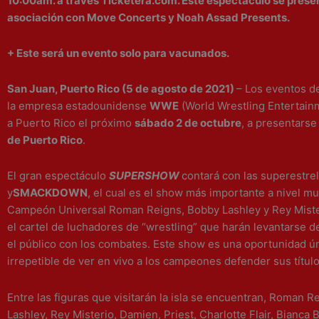
10:00am. a través Ticketera.com. Este espectáculo se prese
asociación con Move Concerts y Noah Assad Presents.
+ Este será un evento solo para vacunados.
San Juan, Puerto Rico (5 de agosto de 2021)
–
Los eventos de
la empresa estadounidense
WWE
(World Wrestling Entertain
a Puerto Rico el próximo
sábado 2 de octubre
, a presentarse
de Puerto Rico
.
El gran espectáculo
SUPERSHOW
contará con las superestre
y
SMACKDOWN
, el cual es el show más importante a nivel mun
Campeón Universal Roman Reigns, Bobby Lashley y Rey Mist
el cartel de luchadores de “wrestling” que harán levantarse de
el público con los combates. Este show es una oportunidad ú
irrepetible de ver en vivo a los campeones defender sus título
Entre las figuras que visitarán la isla se encuentran, Roman 
Lashley, Rey Misterio, Damien, Priest, Charlotte Flair, Bianca 