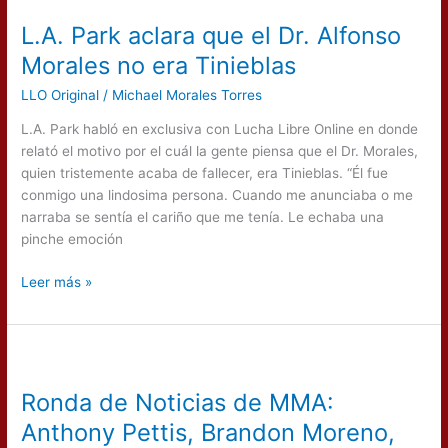
Park
L.A. Park aclara que el Dr. Alfonso
aclara
que
Morales no era Tinieblas
el
LLO Original
/
Michael Morales Torres
Dr.
Alfonso
L.A. Park habló en exclusiva con Lucha Libre Online en donde
Morales
relató el motivo por el cuál la gente piensa que el Dr. Morales,
no
quien tristemente acaba de fallecer, era Tinieblas. “Él fue
era
conmigo una lindosima persona. Cuando me anunciaba o me
Tinieblas
narraba se sentía el cariño que me tenía. Le echaba una
pinche emoción
Leer más »
Ronda
de
Ronda de Noticias de MMA:
Noticias
de
Anthony Pettis, Brandon Moreno,
MMA: