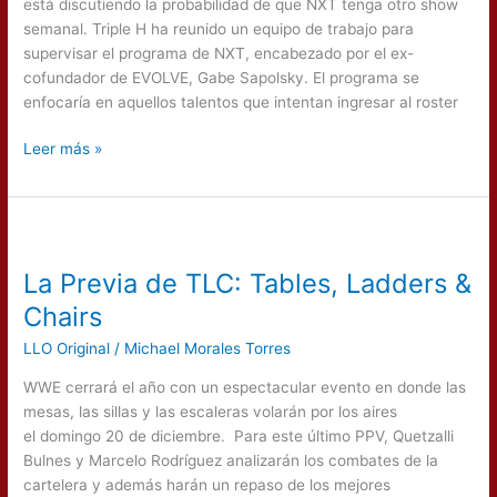
está discutiendo la probabilidad de que NXT tenga otro show
semanal. Triple H ha reunido un equipo de trabajo para
supervisar el programa de NXT, encabezado por el ex-
cofundador de EVOLVE, Gabe Sapolsky. El programa se
enfocaría en aquellos talentos que intentan ingresar al roster
Leer más »
La
Previa
La Previa de TLC: Tables, Ladders &
de
TLC:
Chairs
Tables,
LLO Original
/
Michael Morales Torres
Ladders
&
WWE cerrará el año con un espectacular evento en donde las
Chairs
mesas, las sillas y las escaleras volarán por los aires
el domingo 20 de diciembre. Para este último PPV, Quetzalli
Bulnes y Marcelo Rodríguez analizarán los combates de la
cartelera y además harán un repaso de los mejores