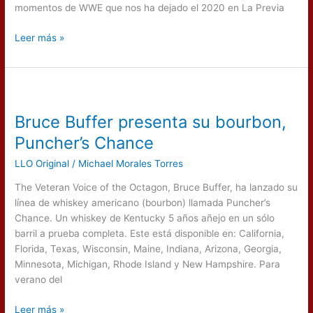
momentos de WWE que nos ha dejado el 2020 en La Previa
Leer más »
Bruce
Buffer
Bruce Buffer presenta su bourbon,
presenta
su
Puncher’s Chance
bourbon,
LLO Original
/
Michael Morales Torres
Puncher’s
Chance
The Veteran Voice of the Octagon, Bruce Buffer, ha lanzado su
línea de whiskey americano (bourbon) llamada Puncher’s
Chance. Un whiskey de Kentucky 5 años añejo en un sólo
barril a prueba completa. Este está disponible en: California,
Florida, Texas, Wisconsin, Maine, Indiana, Arizona, Georgia,
Minnesota, Michigan, Rhode Island y New Hampshire. Para
verano del
Leer más »