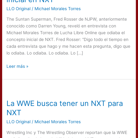
concepto
LLO Original
/
Michael Morales Torres
inicial
en
The Suntan Superman, Fred Rosser de NJPW, anteriormente
NXT
conocido como Darren Young, reveló en entrevista con
Michael Morales Torres de Lucha Libre Online que odiaba el
concepto inicial de NXT. Fred Rosser: “Digo todo el tiempo en
cada entrevista que hago y me hacen esta pregunta, digo que
lo odiaba. Lo odiaba. Lo odiaba. Lo […]
Leer más »
La
WWE
La WWE busca tener un NXT para
busca
tener
NXT
un
LLO Original
/
Michael Morales Torres
NXT
para
Wrestling Inc y The Wrestling Observer reportan que la WWE
NXT