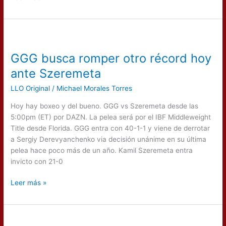
GGG
busca
GGG busca romper otro récord hoy
romper
otro
ante Szeremeta
récord
LLO Original
/
Michael Morales Torres
hoy
ante
Hoy hay boxeo y del bueno. GGG vs Szeremeta desde las
Szeremeta
5:00pm (ET) por DAZN. La pelea será por el IBF Middleweight
Title desde Florida. GGG entra con 40-1-1 y viene de derrotar
a Sergiy Derevyanchenko via decisión unánime en su última
pelea hace poco más de un año. Kamil Szeremeta entra
invicto con 21-0
Leer más »
L.A.