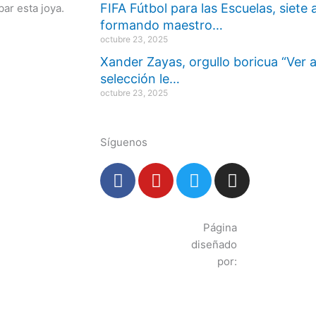
FIFA Fútbol para las Escuelas, siete
ar esta joya.
formando maestro…
octubre 23, 2025
Xander Zayas, orgullo boricua “Ver 
selección le…
octubre 23, 2025
Síguenos
F
Y
T
I
a
o
w
n
c
u
i
s
e
t
t
t
Página
b
u
t
a
diseñado
o
b
e
g
por:
o
e
r
r
k
a
m