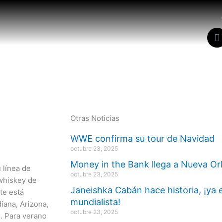
a
c
k
Otras Noticias
WWE confirma su tour de Navidad
octubre 23, 2025
Money in the Bank llega a Nueva Or
 línea de
octubre 23, 2025
whiskey de
Janeishka Cabán hace historia, ¡ya 
te está
mundialista!
diana, Arizona,
octubre 23, 2025
. Para verano