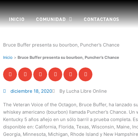
Ir
al
contenido
INICIO
COMUNIDAD
CONTACTANOS
Bruce Buffer presenta su bourbon, Puncher’s Chance
Inicio
>
Bruce Buffer presenta su bourbon, Puncher’s Chance
diciembre 18, 2020
By Lucha Libre Online
The Veteran Voice of the Octagon, Bruce Buffer, ha lanzado su
whiskey americano (bourbon) llamada Puncher’s Chance. Un 
Kentucky 5 años añejo en un sólo barril a prueba completa. Es
disponible en: California, Florida, Texas, Wisconsin, Maine, In
Georgia, Minnesota, Michigan, Rhode Island y New Hampshire