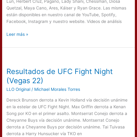
Lun, Herbert Cruz, Pagano, Lady Shani, Chessman, Diosa
marzo
Quetzal, Maya Cano, Ares, Káiser y Ryan Grace. Las mismas
en
están disponibles en nuestro canal de YouTube, Spotify,
Lucha
Facebook, Instagram y nuestro website. Videos de análisis
Libre
Online
Leer más »
Resultados
de
Resultados de UFC Fight Night
UFC
Fight
(Vegas 22)
Night
LLO Original
/
Michael Morales Torres
(Vegas
22)
Dereck Brunson derrota a Kevin Holland vía decisión unánime
en la estelar de UFC Fight Night. Max Griffin derrota a Kenan
Song por KO en el primer asalto. Montserrat Conejo derrota a
Cheyanne Buys vía decisión unánime. Montserrat Conejo
derrota a Cheyanne Buys por decisión unánime. Tai Tuivasa
derrota a Harry Hunsucker vía TKO en