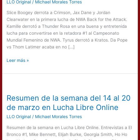
LLO Original
/
Michael Morales Torres
the
Attack
Slice Boogey derrota a Crimson, Jax Dane y Jordan
Clearwater en la primera lucha de NWA Back for the Attack.
Kamille derrotó a Thunder Rosa en una buena y entretenida
lucha para convertirse en la retadora #1 al Campeonato
Mundial Femenino de NWA. Tyrus derrotó a Kratos. Da Pope
vs Thom Latimer acaba en no […]
Leer más »
Resumen
de
Resumen de la semana del 14 al 20
la
semana
de marzo en Lucha Libre Online
del
LLO Original
/
Michael Morales Torres
14
al
Resumen de la semana en Lucha Libre Online. Entrevistas a El
20
Bronco #1, Mike Bennett, Elijah Burke, Georgia Smith, Ho Ho
de